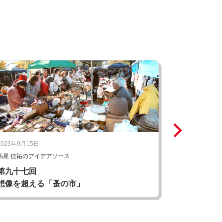
2023年9月15日
2023年8月17
高尾 佳祐のアイデアソース
村上 拓也のア
第九十七回
第九十六回
想像を超える「蚤の市」
想像を超え