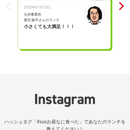
2025年07月15日
20
九州事業所
iD
鹿毛 駿平さんのランチ
奥
小さくても大満足！！！
愛
ハッシュタグ「#susお昼なに食べた」であなたのランチを
教えてください！