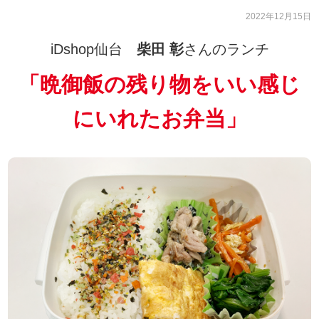
2022年12月15日
iDshop仙台
柴田 彰
さんのランチ
「
晩御飯の残り物をいい感じ
にいれたお弁当
」