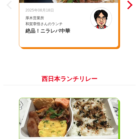
2025年08月18日
20
厚木営業所
千
和賀章悟さんのランチ
池
絶品！ニラレバ中華
母
西日本ランチリレー