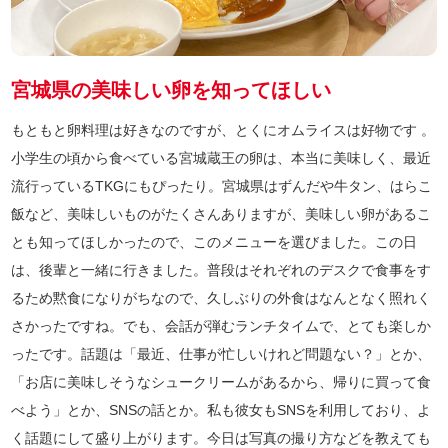
宮城県の美味しい卵を知ってほしい
もともと卵料理は好きなのですが、とくにオムライスは好物です 。
小学生の頃から食べている宮城蔵王の卵は、本当に美味しく、最近
流行っているTKGにもぴったり。宮城県はずんだや牛タン、はらこ
飯など、美味しいものがたくさんありますが、美味しい卵があるこ
とも知ってほしかったので、このメニューを選びました。この日
は、後輩と一緒に行きました。普段はそれぞれのデスクで食事をす
るため黙食になりがちなので、久しぶりの外食はなんとなく照れく
さかったですね。でも、会話が弾むランチタイムで、とても楽しか
ったです。話題は「最近、仕事が忙しいけれど問題ない？」とか、
「お店に美味しそうなシュークリームがあるから、帰りに買って食
べよう」とか、SNSの話とか。私も彼女もSNSを利用しており、よ
く話題にして盛り上がります。今日は写真の撮り方などを教えても