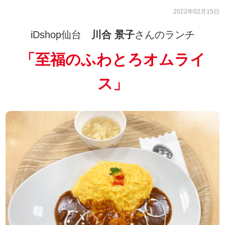
2022年02月15日
iDshop仙台
川合 景子
さんのランチ
「
至福のふわとろオムライ
ス
」