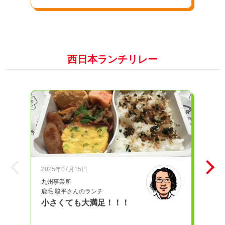
西日本ランチリレー
2025年07月15日
20
九州事業所
iD
鹿毛 駿平さんのランチ
奥
小さくても大満足！！！
愛