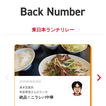
東日本ランチリレー
2025年08月18日
20
厚木営業所
千
和賀章悟さんのランチ
池
絶品！ニラレバ中華
母