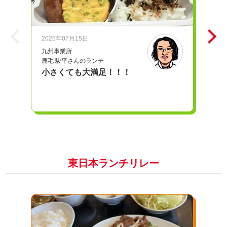
2025年07月15日
20
九州事業所
iD
鹿毛 駿平さんのランチ
奥
小さくても大満足！！！
愛
東日本ランチリレー