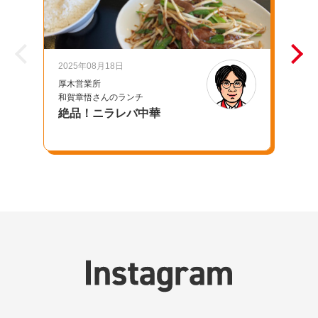
2025年08月18日
20
厚木営業所
千
和賀章悟さんのランチ
池
絶品！ニラレバ中華
母