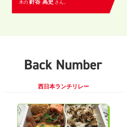
針谷 高史
木の
さん。
西日本ランチリレー