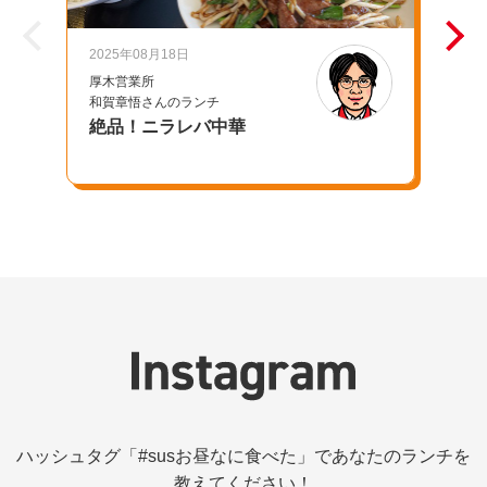
2025年08月18日
20
厚木営業所
千
和賀章悟さんのランチ
池
絶品！ニラレバ中華
母
ハッシュタグ「#susお昼なに食べた」であなたのランチを
教えてください！