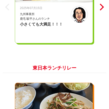
2025年07月15日
20
九州事業所
iD
鹿毛 駿平さんのランチ
奥
小さくても大満足！！！
愛
東日本ランチリレー