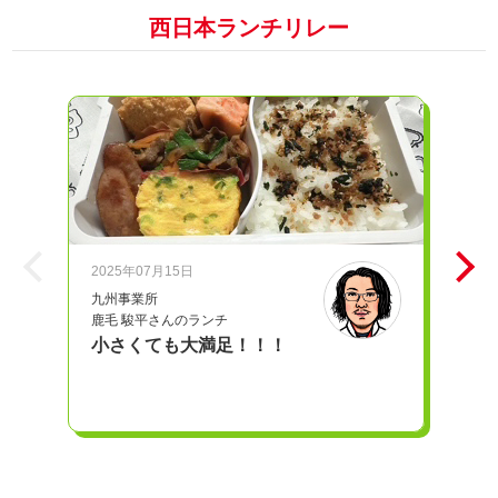
西日本ランチリレー
2025年07月15日
20
九州事業所
iD
鹿毛 駿平さんのランチ
奥
小さくても大満足！！！
愛