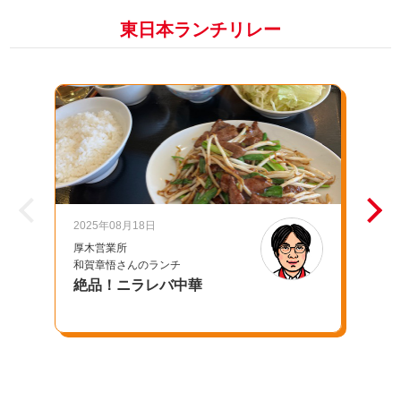
東日本ランチリレー
2025年08月18日
20
厚木営業所
千
和賀章悟さんのランチ
池
絶品！ニラレバ中華
母