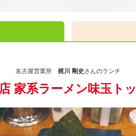
名古屋営業所
梶川 剛史
さんのランチ
店 家系ラーメン味玉ト