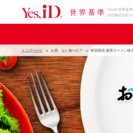
Yes,iD 世
SUS株式会社
お昼、なに食べた？
町田商店 家系ラーメン味
トップページ