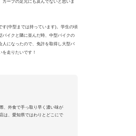
、カープの足元にも及んでないと思いま
す(中型までは持っています)。学生の頃
型バイクと隣に並んだ時、中型バイクの
会人になったので、免許を取得し大型バ
いを走りたいです！
際、外食で手っ取り早く濃い味が
店は、愛知県ではわりとどこにで