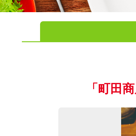
「
町田商