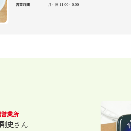
営業時間
月～日 11:00～0:00
屋営業所
 剛史
さん