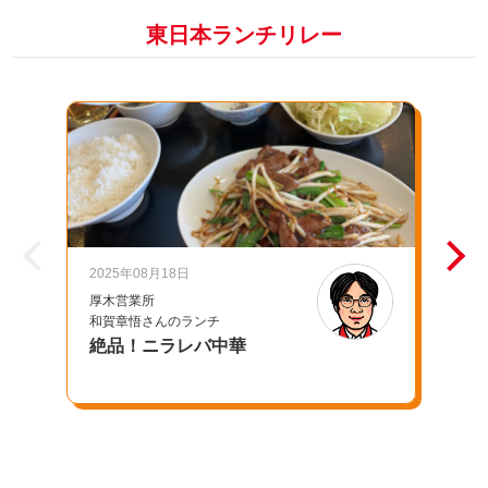
東日本ランチリレー
2025年08月18日
20
厚木営業所
千
和賀章悟さんのランチ
池
絶品！ニラレバ中華
母