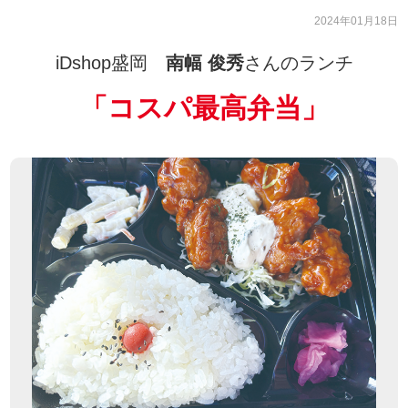
2024年01月18日
iDshop盛岡
南幅 俊秀
さんのランチ
「
コスパ最高弁当
」