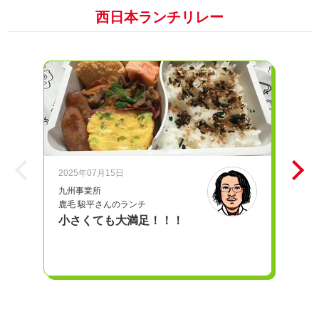
西日本ランチリレー
2025年07月15日
20
九州事業所
iD
鹿毛 駿平さんのランチ
奥
小さくても大満足！！！
愛