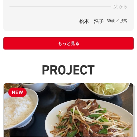
父 から
松本 浩子
39歳 ／ 接客
もっと見る