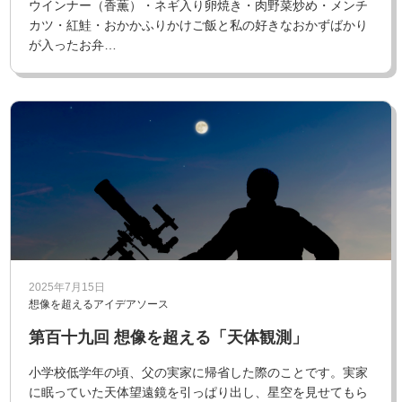
ウインナー（香薫）・ネギ入り卵焼き・肉野菜炒め・メンチ
カツ・紅鮭・おかかふりかけご飯と私の好きなおかずばかり
が入ったお弁…
2025年7月15日
想像を超えるアイデアソース
第百十九回 想像を超える「天体観測」
小学校低学年の頃、父の実家に帰省した際のことです。実家
に眠っていた天体望遠鏡を引っぱり出し、星空を見せてもら