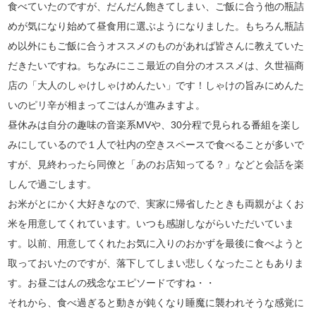
食べていたのですが、だんだん飽きてしまい、ご飯に合う他の瓶詰
めが気になり始めて昼食用に選ぶようになりました。もちろん瓶詰
め以外にもご飯に合うオススメのものがあれば皆さんに教えていた
だきたいですね。ちなみにここ最近の自分のオススメは、久世福商
店の「大人のしゃけしゃけめんたい」です！しゃけの旨みにめんた
いのピリ辛が相まってごはんが進みますよ。
昼休みは自分の趣味の音楽系MVや、30分程で見られる番組を楽し
みにしているので１人で社内の空きスペースで食べることが多いで
すが、見終わったら同僚と「あのお店知ってる？」などと会話を楽
しんで過ごします。
お米がとにかく大好きなので、実家に帰省したときも両親がよくお
米を用意してくれています。いつも感謝しながらいただいていま
す。以前、用意してくれたお気に入りのおかずを最後に食べようと
取っておいたのですが、落下してしまい悲しくなったこともありま
す。お昼ごはんの残念なエピソードですね・・
それから、食べ過ぎると動きが鈍くなり睡魔に襲われそうな感覚に