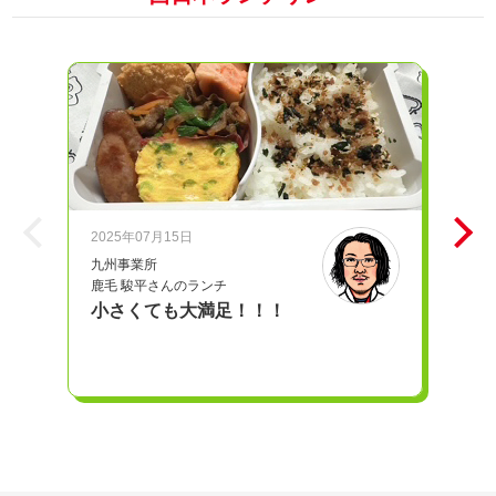
2025年07月15日
20
九州事業所
iD
鹿毛 駿平さんのランチ
奥
小さくても大満足！！！
愛