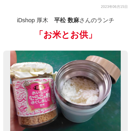
2023年06月15日
iDshop 厚木
平松 数麻
さんのランチ
「
お米とお供
」