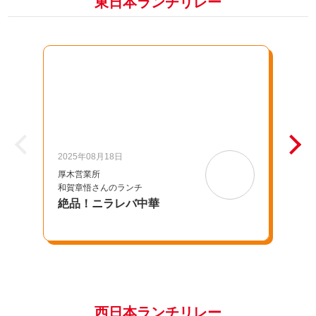
東日本ランチリレー
2025年08月18日
20
厚木営業所
千
和賀章悟さんのランチ
池
絶品！ニラレバ中華
母
西日本ランチリレー