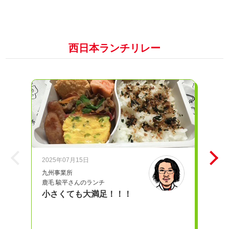
西日本ランチリレー
2025年07月15日
20
九州事業所
iD
鹿毛 駿平さんのランチ
奥
小さくても大満足！！！
愛