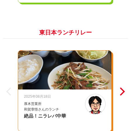
東日本ランチリレー
2025年08月18日
20
厚木営業所
千
和賀章悟さんのランチ
池
絶品！ニラレバ中華
母