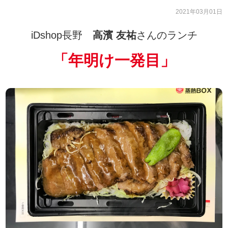
2021年03月01日
iDshop長野
高濱 友祐
さんのランチ
「
年明け一発目
」