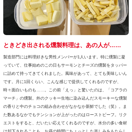
ときどき出される燻製料理は、あの人が……
製造部門には料理好きな男性メンバーが1人います。特に燻製に凝
っていて、仕事始めのこの日もサーモンとチーズの燻製をタッパー
に詰めて持ってきてくれました。風味があって、とても美味しいん
です。月に1回くらい、こんな感じで提供してくれるのですが、
時々面白いものも……。この前「えっ」と驚いたのは、「コアラの
マーチ」の燻製。外のクッキー生地に染み込んだスモーキーな燻製
の香りと中のチョコの組み合わせがなかなか新鮮でした（笑）。ま
た数あるなかでもテンションが上がったのはローストビーフ。リク
エストをすると、だいたい応えてくれるのですが、水分の多い食材
は却下されることも。お昼の時間にちょっとした楽しみをもたらし