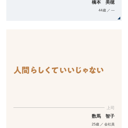
橋本 美穂
44歳 ／ ―
上司
数馬 智子
25歳 ／ 会社員