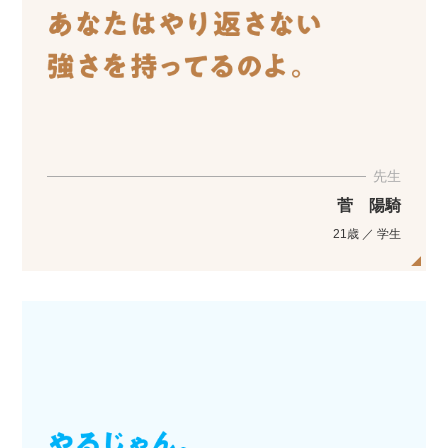
先生
菅 陽騎
21歳 ／ 学生