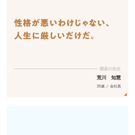
囲碁の先生
荒川 知慧
35歳 ／ 会社員