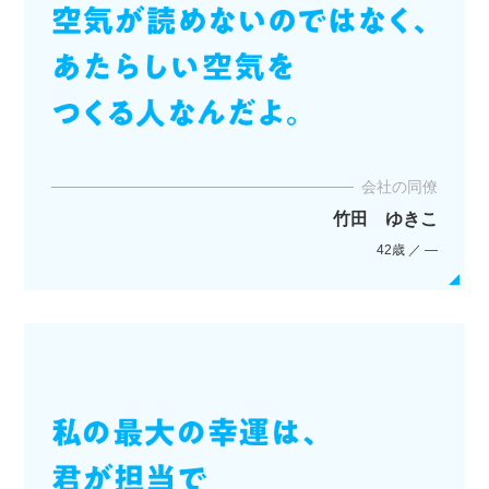
会社の同僚
竹田 ゆきこ
42歳 ／ ―