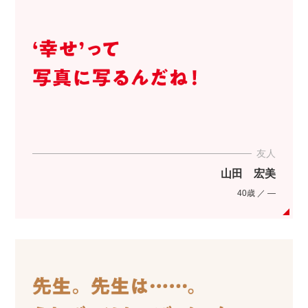
友人
山田 宏美
40歳 ／ ―