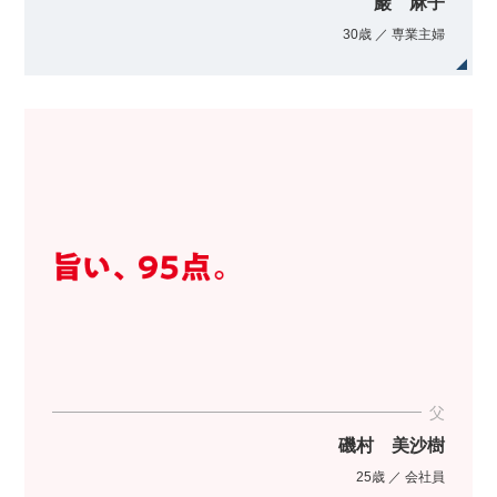
巖 麻子
30歳 ／ 専業主婦
父
磯村 美沙樹
25歳 ／ 会社員