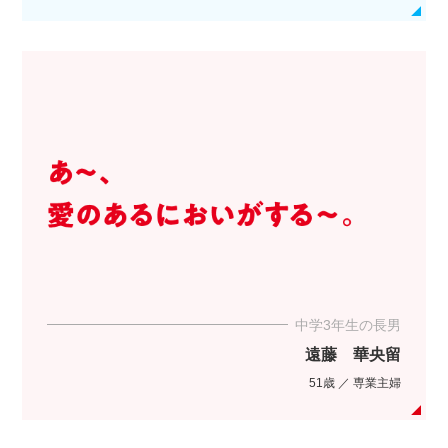
中学3年生の長男
遠藤 華央留
51歳 ／ 専業主婦