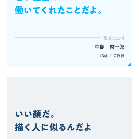
職場の上司
中島 啓一郎
43歳 ／ 公務員