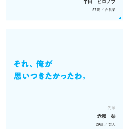
半田 ヒロノブ
57歳 ／ 自営業
先輩
赤嶺 栞
29歳 ／ 芸人